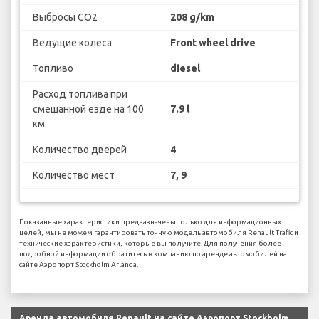
Выбросы CO2
208 g/km
Ведущие колеса
Front wheel drive
Топливо
diesel
Расход топлива при
смешанной езде на 100
7.9 l
км
Количество дверей
4
Количество мест
7, 9
Показанные характеристики предназначены только для информационных
целей, мы не можем гарантировать точную модель автомобиля Renault Trafic и
технические характеристики, которые вы получите. Для получения более
подробной информации обратитесь в компанию по аренде автомобилей на
сайте Аэропорт Stockholm Arlanda.
Аренда автомобиля Renault на сайте Аэропорт Stockholm