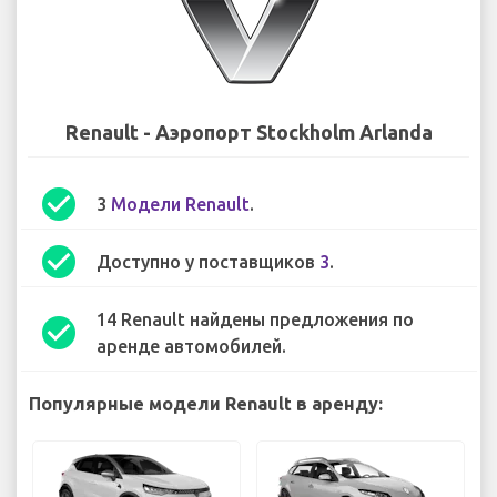
Renault - Аэропорт Stockholm Arlanda
check_circle
3
Модели Renault
.
check_circle
Доступно у поставщиков
3
.
14 Renault найдены предложения по
check_circle
аренде автомобилей.
Популярные модели Renault в аренду: