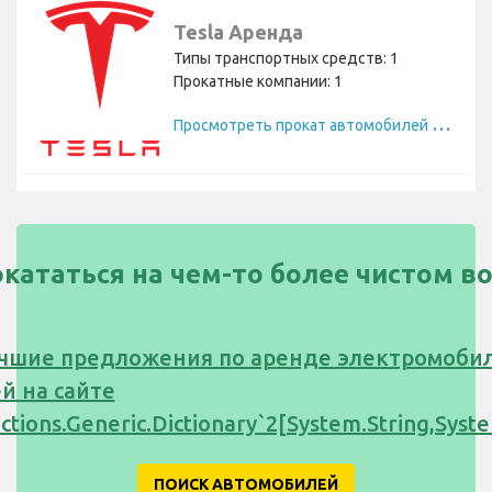
Tesla Аренда
Типы транспортных средств: 1
Прокатные компании: 1
П
росмотреть прокат автомобилей Tesla
окататься на чем-то более чистом в
чшие предложения по аренде электромоби
й на сайте
ections.Generic.Dictionary`2[System.String,Sy
ПОИСК АВТОМОБИЛЕЙ