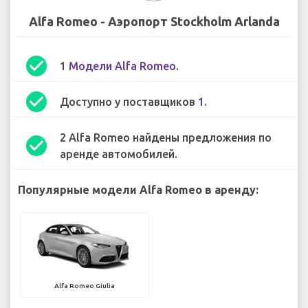
Alfa Romeo - Аэропорт Stockholm Arlanda
check_circle
1
Модели Alfa Romeo
.
check_circle
Доступно у поставщиков
1
.
2 Alfa Romeo найдены предложения по
check_circle
аренде автомобилей.
Популярные модели Alfa Romeo в аренду:
Alfa Romeo Giulia