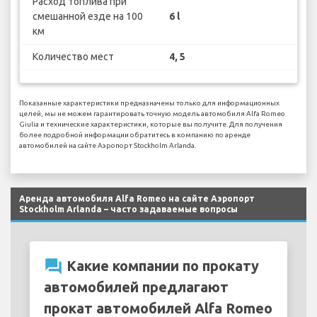
Расход топлива при
смешанной езде на 100
6 l
км
Количество мест
4, 5
Показанные характеристики предназначены только для информационных
целей, мы не можем гарантировать точную модель автомобиля Alfa Romeo
Giulia и технические характеристики, которые вы получите. Для получения
более подробной информации обратитесь в компанию по аренде
автомобилей на сайте Аэропорт Stockholm Arlanda.
Аренда автомобиля Alfa Romeo на сайте Аэропорт
Stockholm Arlanda – часто задаваемые вопросы
question_answer
Какие компании по прокату
автомобилей предлагают
прокат автомобилей Alfa Romeo