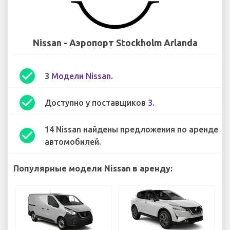
Nissan - Аэропорт Stockholm Arlanda
check_circle
3
Модели Nissan
.
check_circle
Доступно у поставщиков
3
.
14 Nissan найдены предложения по аренде
check_circle
автомобилей.
Популярные модели Nissan в аренду: