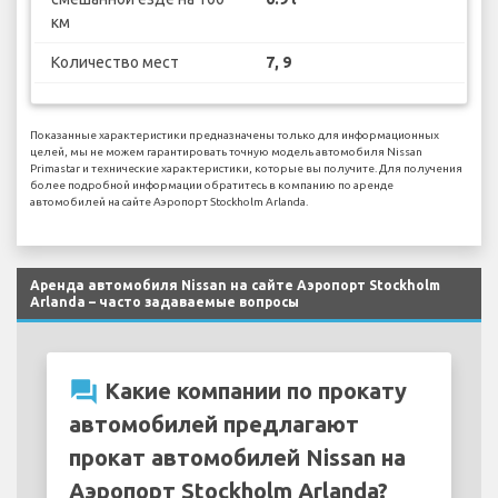
км
Количество мест
7, 9
Показанные характеристики предназначены только для информационных
целей, мы не можем гарантировать точную модель автомобиля Nissan
Primastar и технические характеристики, которые вы получите. Для получения
более подробной информации обратитесь в компанию по аренде
автомобилей на сайте Аэропорт Stockholm Arlanda.
Аренда автомобиля Nissan на сайте Аэропорт Stockholm
Arlanda – часто задаваемые вопросы
question_answer
Какие компании по прокату
автомобилей предлагают
прокат автомобилей Nissan на
Аэропорт Stockholm Arlanda?