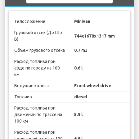
Телосложение
Minivan
Грузовой отсек (Д х Ш х
744x1678x1317 mm
В)
Объем грузового отсека
0.7 m3
Расход топлива при
езде по городу на 100
8.6 l
км
Ведущие колеса
Front wheel drive
Топливо
diesel
Расход топлива при
движении по трассе на
5.9 l
100 км
Расход топлива при
смешанной езде на 100
6.9 l