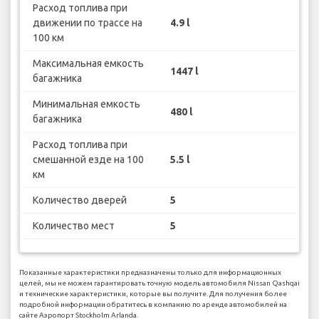
Расход топлива при
движении по трассе на
4.9 l
100 км
Максимальная емкость
1447 l
багажника
Минимальная емкость
480 l
багажника
Расход топлива при
смешанной езде на 100
5.5 l
км
Количество дверей
5
Количество мест
5
Показанные характеристики предназначены только для информационных
целей, мы не можем гарантировать точную модель автомобиля Nissan Qashqai
и технические характеристики, которые вы получите. Для получения более
подробной информации обратитесь в компанию по аренде автомобилей на
сайте Аэропорт Stockholm Arlanda.