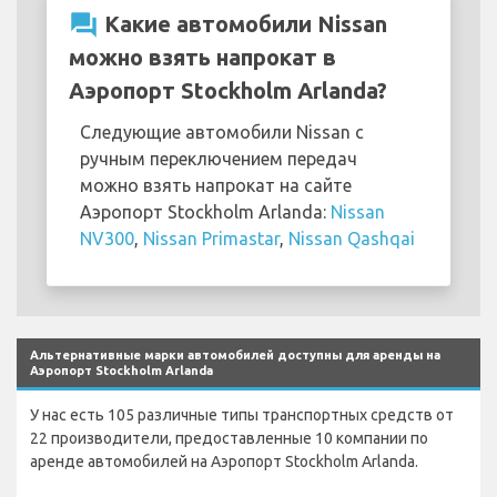
question_answer
Какие автомобили Nissan
можно взять напрокат в
Аэропорт Stockholm Arlanda?
Следующие автомобили Nissan с
ручным переключением передач
можно взять напрокат на сайте
Аэропорт Stockholm Arlanda:
Nissan
NV300
,
Nissan Primastar
,
Nissan Qashqai
Альтернативные марки автомобилей доступны для аренды на
Аэропорт Stockholm Arlanda
У нас есть 105 различные типы транспортных средств от
22 производители, предоставленные 10 компании по
аренде автомобилей на Аэропорт Stockholm Arlanda.