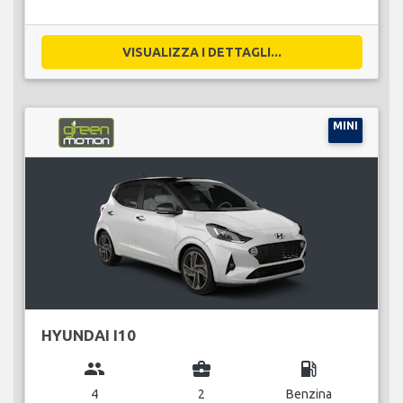
VISUALIZZA I DETTAGLI...
MINI
HYUNDAI I10
group
business_center
local_gas_station
4
2
Benzina