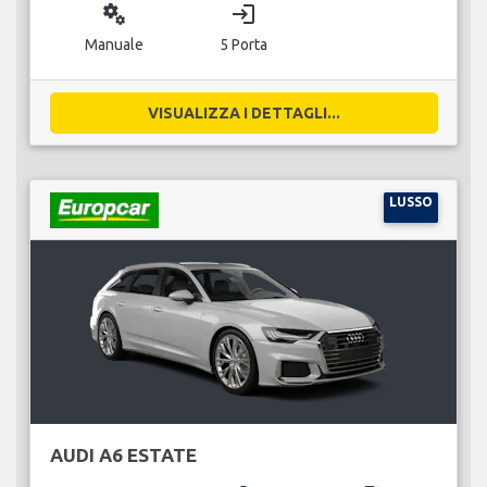
miscellaneous_services
login
Manuale
5 Porta
VISUALIZZA I DETTAGLI...
LUSSO
AUDI A6 ESTATE