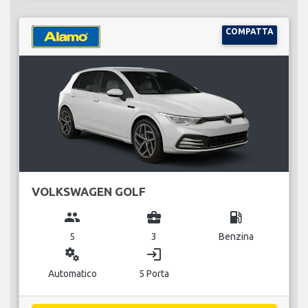
COMPATTA
VOLKSWAGEN GOLF
group
business_center
local_gas_station
5
3
Benzina
miscellaneous_services
login
Automatico
5 Porta