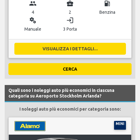
group
business_center
local_gas_station
4
2
Benzina
miscellaneous_services
login
Manuale
3 Porta
VISUALIZZA I DETTAGLI...
CERCA
Quali sono i noleggi auto più economici in ciascuna
categoria su Aeroporto Stockholm Arlanda?
I noleggi auto più economici per categoria sono:
MINI