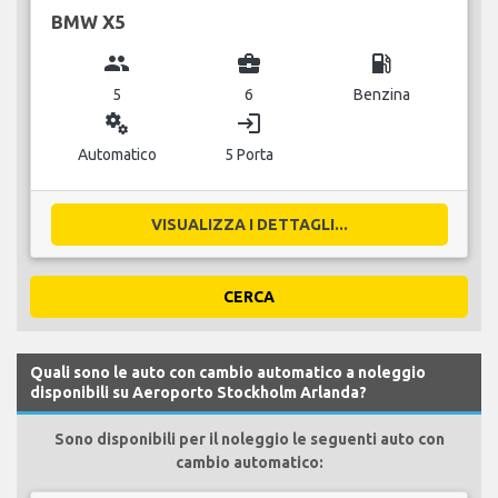
BMW X5
group
business_center
local_gas_station
5
6
Benzina
miscellaneous_services
login
Automatico
5 Porta
VISUALIZZA I DETTAGLI...
CERCA
Quali sono le auto con cambio automatico a noleggio
disponibili su Aeroporto Stockholm Arlanda?
Sono disponibili per il noleggio le seguenti auto con
cambio automatico: