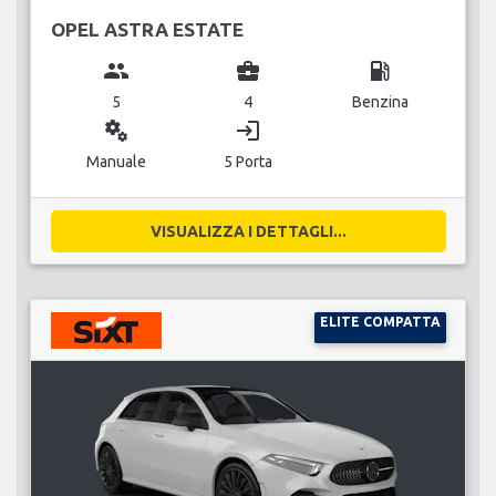
OPEL ASTRA ESTATE
group
business_center
local_gas_station
5
4
Benzina
miscellaneous_services
login
Manuale
5 Porta
VISUALIZZA I DETTAGLI...
ELITE COMPATTA