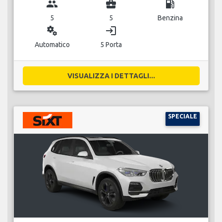
group
business_center
local_gas_station
5
5
Benzina
miscellaneous_services
login
Automatico
5 Porta
VISUALIZZA I DETTAGLI...
SPECIALE