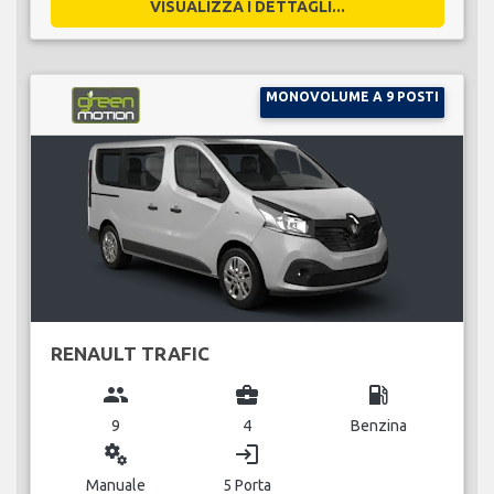
VISUALIZZA I DETTAGLI...
MONOVOLUME A 9 POSTI
RENAULT TRAFIC
group
business_center
local_gas_station
9
4
Benzina
miscellaneous_services
login
Manuale
5 Porta