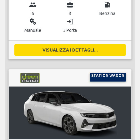
group
business_center
local_gas_station
5
3
Benzina
miscellaneous_services
login
Manuale
5 Porta
VISUALIZZA I DETTAGLI...
STATION WAGON