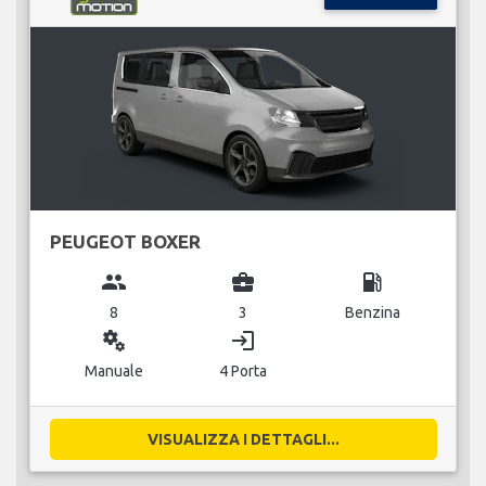
PEUGEOT BOXER
group
business_center
local_gas_station
8
3
Benzina
miscellaneous_services
login
Manuale
4 Porta
VISUALIZZA I DETTAGLI...