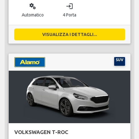
miscellaneous_services
login
Automatico
4 Porta
VISUALIZZA I DETTAGLI...
SUV
VOLKSWAGEN T-ROC