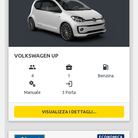
VOLKSWAGEN UP
group
business_center
local_gas_station
4
1
Benzina
miscellaneous_services
login
Manuale
3 Porta
VISUALIZZA I DETTAGLI...
ECONOMICA