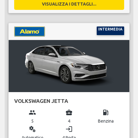
VISUALIZZA I DETTAGLI...
INTERMEDIA
VOLKSWAGEN JETTA
group
business_center
local_gas_station
5
4
Benzina
miscellaneous_services
login
Automatico
4 Porta