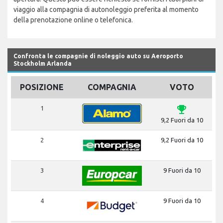
viaggio alla compagnia di autonoleggio preferita al momento
della prenotazione online o telefonica.
Confronta le compagnie di noleggio auto su Aeroporto
Stockholm Arlanda
POSIZIONE
COMPAGNIA
VOTO
emoji_events
1
9,2 Fuori da 10
2
9,2 Fuori da 10
3
9 Fuori da 10
4
9 Fuori da 10