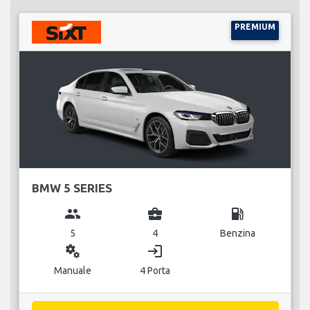
PREMIUM
BMW 5 SERIES
group
business_center
local_gas_station
5
4
Benzina
miscellaneous_services
login
Manuale
4 Porta