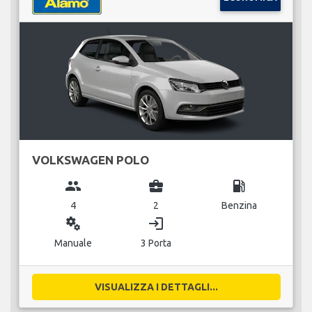
VOLKSWAGEN POLO
group
business_center
local_gas_station
4
2
Benzina
miscellaneous_services
login
Manuale
3 Porta
VISUALIZZA I DETTAGLI...