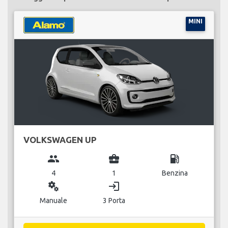
MINI
VOLKSWAGEN UP
group
business_center
local_gas_station
4
1
Benzina
miscellaneous_services
login
Manuale
3 Porta