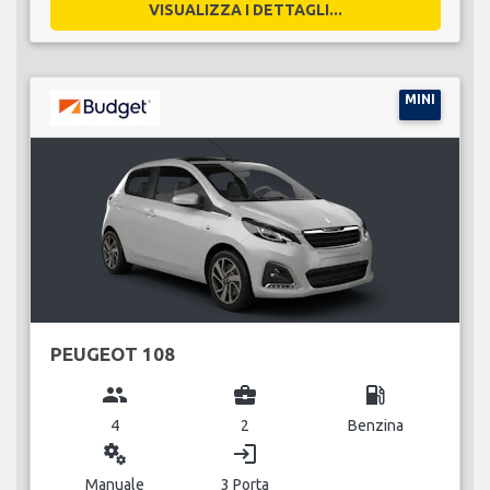
VISUALIZZA I DETTAGLI...
MINI
PEUGEOT 108
group
business_center
local_gas_station
4
2
Benzina
miscellaneous_services
login
Manuale
3 Porta