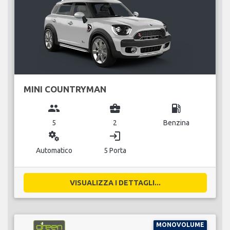
MINI COUNTRYMAN
group
business_center
local_gas_station
5
2
Benzina
miscellaneous_services
login
Automatico
5 Porta
VISUALIZZA I DETTAGLI...
MONOVOLUME