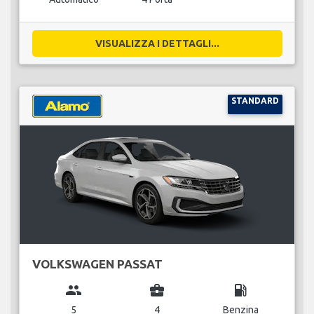
VISUALIZZA I DETTAGLI...
STANDARD
VOLKSWAGEN PASSAT
group
business_center
local_gas_station
5
4
Benzina