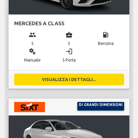
MERCEDES A CLASS
group
business_center
local_gas_station
5
3
Benzina
miscellaneous_services
login
Manuale
5 Porta
VISUALIZZA I DETTAGLI...
DI GRANDI DIMENSIONI