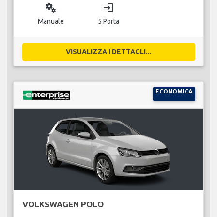
miscellaneous_services
login
Manuale
5 Porta
VISUALIZZA I DETTAGLI...
ECONOMICA
VOLKSWAGEN POLO