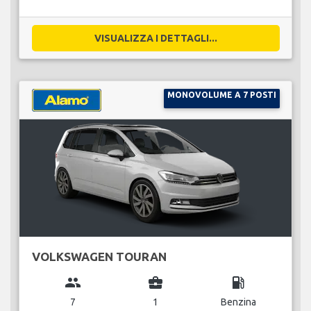
VISUALIZZA I DETTAGLI...
MONOVOLUME A 7 POSTI
VOLKSWAGEN TOURAN
group
business_center
local_gas_station
7
1
Benzina