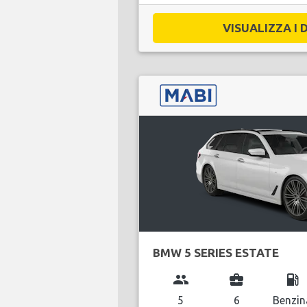
VISUALIZZA I D
BMW 5 SERIES ESTATE
group
business_center
local_gas_station
5
6
Benzin