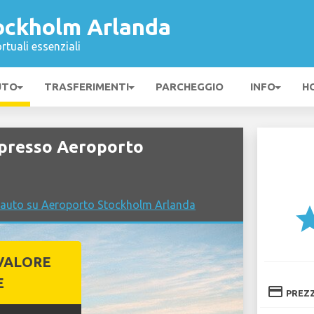
ockholm Arlanda
rtuali essenziali
UTO
TRASFERIMENTI
PARCHEGGIO
INFO
H
 presso Aeroporto
 auto su Aeroporto Stockholm Arlanda
st
VALORE
E
credit_card
PREZ