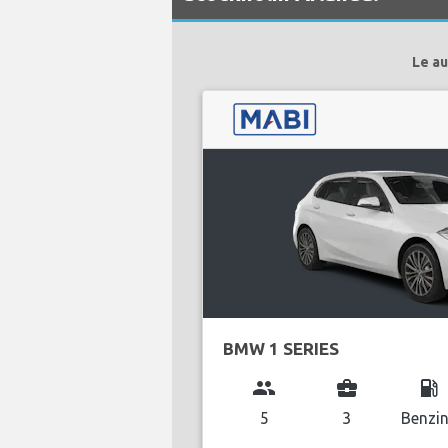
Le au
BMW 1 SERIES
group
business_center
local_gas_station
5
3
Benzi