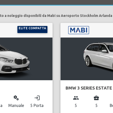
to a noleggio disponibili da Mabi su Aeroporto Stockholm Arlanda
ELITE COMPATTA
BMW 3 SERIES ESTATE
miscellaneous_services
login
group
business_center
na
Manuale
5 Porta
5
5
B