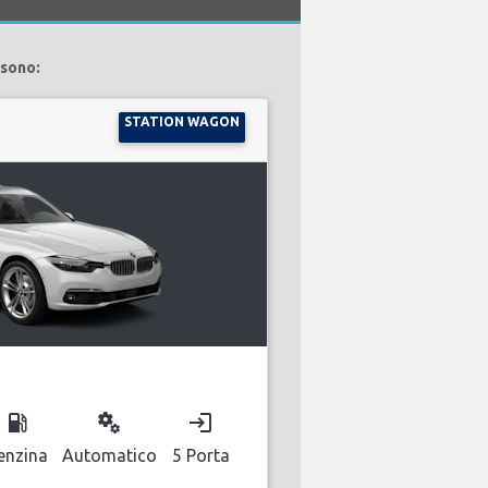
 sono:
STATION WAGON
local_gas_station
miscellaneous_services
login
enzina
Automatico
5 Porta