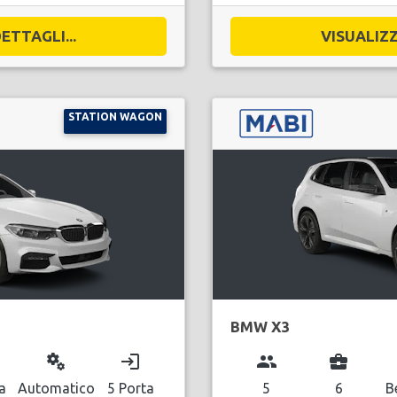
ETTAGLI...
VISUALIZZ
STATION WAGON
BMW X3
miscellaneous_services
login
group
business_center
a
Automatico
5 Porta
5
6
B