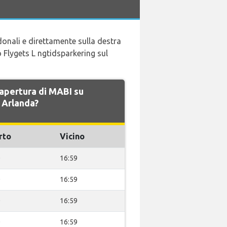
edonali e direttamente sulla destra
o Flygets L ngtidsparkering sul
i apertura di MABI su
 Arlanda?
rto
Vicino
0
16:59
0
16:59
0
16:59
0
16:59