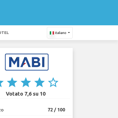
OTEL
italiano
ar
star
star
star
star_border
Votato 7,6 su 10
72 / 100
ZO