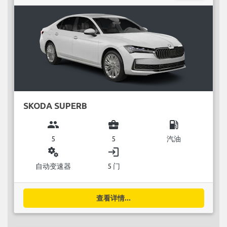
SKODA SUPERB
group
business_center
local_gas_station
5
5
汽油
miscellaneous_services
login
自动变速器
5 门
查看详情...