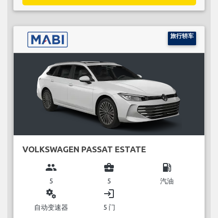
旅行轿车
VOLKSWAGEN PASSAT ESTATE
group
business_center
local_gas_station
5
5
汽油
miscellaneous_services
login
自动变速器
5 门