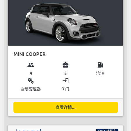
MINI COOPER
group
business_center
local_gas_station
4
2
汽油
miscellaneous_services
login
自动变速器
3 门
查看详情...