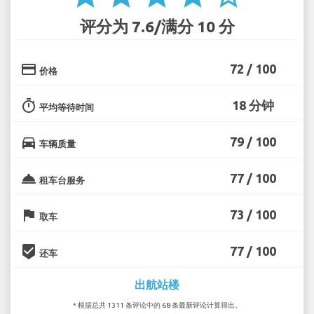
评分为 7.6/满分 10 分
credit_card
72 / 100
价格
timer
18 分钟
平均等待时间
directions_car
79 / 100
车辆质量
room_service
77 / 100
租车台服务
flag
73 / 100
取车
beenhere
77 / 100
还车
出航站楼
* 根据总共 1311 条评论中的 68 条最新评论计算得出。