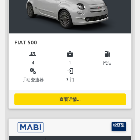
FIAT 500
group
business_center
local_gas_station
4
1
汽油
miscellaneous_services
login
手动变速器
3 门
查看详情...
经济型