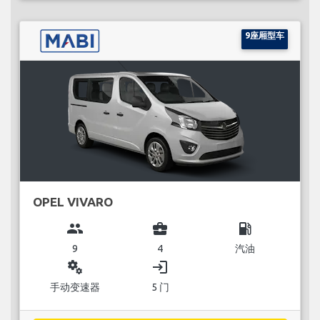
9座厢型车
OPEL VIVARO
group
business_center
local_gas_station
9
4
汽油
miscellaneous_services
login
手动变速器
5 门