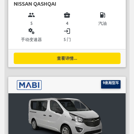
NISSAN QASHQAI
group
business_center
local_gas_station
5
4
汽油
miscellaneous_services
login
手动变速器
5 门
查看详情...
9座厢型车