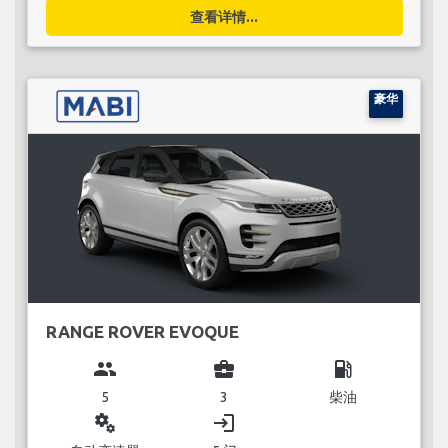
查看详情...
豪华
RANGE ROVER EVOQUE
group
business_center
local_gas_station
5
3
柴油
miscellaneous_services
login