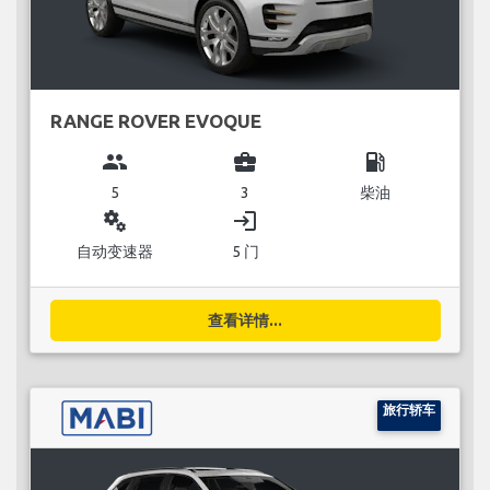
RANGE ROVER EVOQUE
group
business_center
local_gas_station
5
3
柴油
miscellaneous_services
login
自动变速器
5 门
查看详情...
旅行轿车