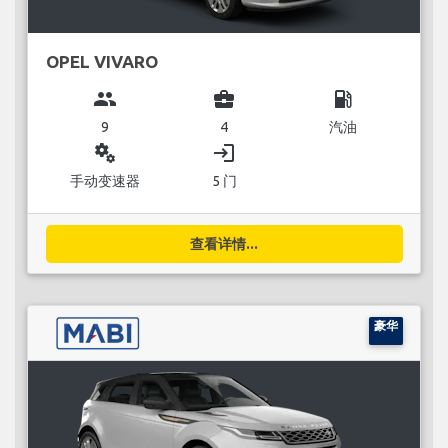
OPEL VIVARO
group
business_center
local_gas_station
9
4
汽油
miscellaneous_services
login
手动变速器
5 门
查看详情...
豪华