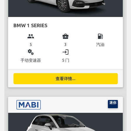
BMW 1 SERIES
group
business_center
local_gas_station
5
3
汽油
miscellaneous_services
login
手动变速器
5 门
查看详情...
迷你