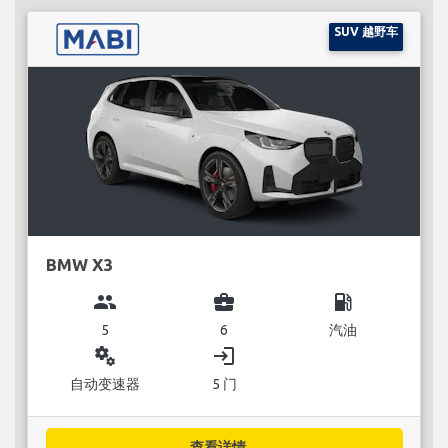
SUV 越野车
BMW X3
group
business_center
local_gas_station
5
6
汽油
miscellaneous_services
login
自动变速器
5 门
查看详情...