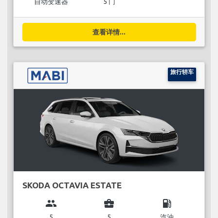
自动变速器
5 门
查看详情...
旅行轿车
SKODA OCTAVIA ESTATE
group
business_center
local_gas_station
5
5
汽油