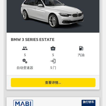
BMW 3 SERIES ESTATE
group
business_center
local_gas_station
5
5
汽油
miscellaneous_services
login
自动变速器
5 门
查看详情...
旅行轿车