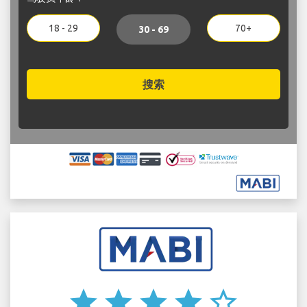
18 - 29
70+
30 - 69
搜索
star
star
star
star
star_border