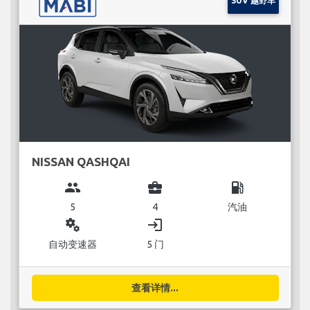
SUV 越野车
NISSAN QASHQAI
group
business_center
local_gas_station
5
4
汽油
miscellaneous_services
login
自动变速器
5 门
查看详情...