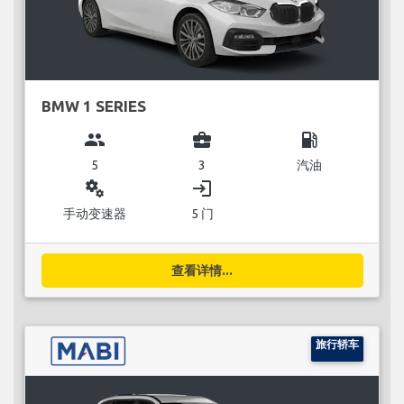
BMW 1 SERIES
group
business_center
local_gas_station
5
3
汽油
miscellaneous_services
login
手动变速器
5 门
查看详情...
旅行轿车