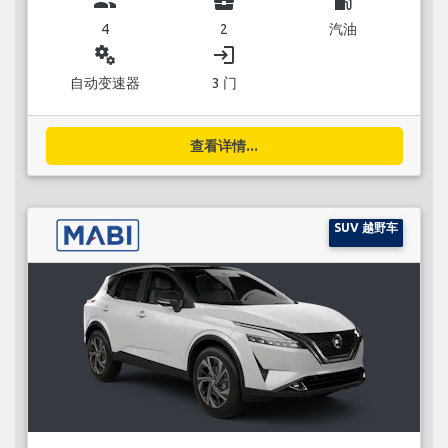
group
business_center
local_gas_station
4
2
汽油
miscellaneous_services
login
自动变速器
3 门
查看详情...
SUV 越野车