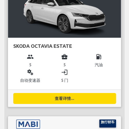
SKODA OCTAVIA ESTATE
group
business_center
local_gas_station
5
5
汽油
miscellaneous_services
login
自动变速器
5 门
查看详情...
旅行轿车