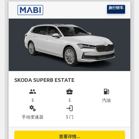
旅行轿车
SKODA SUPERB ESTATE
group
business_center
local_gas_station
5
5
汽油
miscellaneous_services
login
手动变速器
5 门
查看详情...