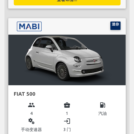
迷你
FIAT 500
group
business_center
local_gas_station
4
1
汽油
miscellaneous_services
login
手动变速器
3 门