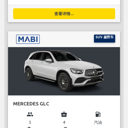
查看详情...
SUV 越野车
MERCEDES GLC
group
business_center
local_gas_station
5
4
汽油