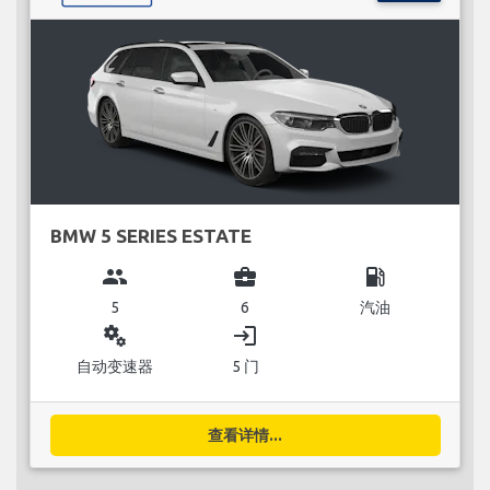
BMW 5 SERIES ESTATE
group
business_center
local_gas_station
5
6
汽油
miscellaneous_services
login
自动变速器
5 门
查看详情...