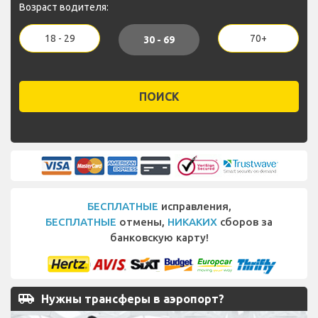
Возраст водителя:
18 - 29
70+
30 - 69
ПОИСК
БЕСПЛАТНЫЕ
исправления,
БЕСПЛАТНЫЕ
отмены,
НИКАКИХ
сборов за
банковскую карту!
airport_shuttle
Нужны трансферы в аэропорт?