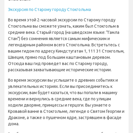
Экскурсия по Старому городу Стокгольма
Во время этой 2-часовой экскурсии по Старому городу
Стокгольма вы сможете узнать, каким был Стокгольм в
средние века. Старый город (на шведском языке: "Гамла
Стан") без сомнения является самым мифическим и
легендарным районом всего Стокгольма. Встретьтесь с
вашим гидом по адресу Киндстугатан 1, 111 31 Стокгольм,
Швеция, прямо под большим каштановым деревом.
Отсюда ваш гид проведет вас по Старому городу,
рассказывая захватывающие исторические истории.
Во время экскурсии вы услышите о древних событиях и
увлекательных историях. Если вы присоединитесь к
экскурсии, вам будет казаться, что вы попали в машину
времени и вернулись в средние века, где по улицам
ходили дворяне, принцессы и герцоги. Вы узнаете о
Кровавой ванне в Стокгольме, легенде о Святом Георгии и
Драконе, а также о пушечном ядре, застрявшем в фасаде
дома.