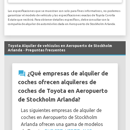
Las especificaciones que se muestran son solo para fines informativos, no podemos
garantizar el modelo de vehículo y las especificaciones exactas de Toyota Corolla
Estate que recibirá. Para obtener detalles específicos, debe consultar con la
compañía de alquiler de automóviles dada en Aeropuerto de Stockholm Arlanda.
Toyota Alquiler de vehículos en Aeropuerto de Stockholm
Arlanda - Preguntas frecuentes
question_answer
¿Qué empresas de alquiler de
coches ofrecen alquileres de
coches de Toyota en Aeropuerto
de Stockholm Arlanda?
Las siguientes empresas de alquiler de
coches en Aeropuerto de Stockholm
Arlanda ofrecen una gama de modelos