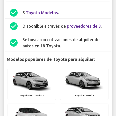
check_circle
5
Toyota Modelos
.
check_circle
Disponible a través de
proveedores de 3
.
Se buscaron cotizaciones de alquiler de
check_circle
autos en 18 Toyota.
Modelos populares de Toyota para alquilar:
Toyota Auris Estate
Toyota Corolla