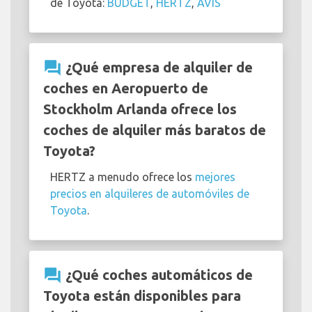
de Toyota:
BUDGET
,
HERTZ
,
AVIS
question_answer
¿Qué empresa de alquiler de
coches en Aeropuerto de
Stockholm Arlanda ofrece los
coches de alquiler más baratos de
Toyota?
HERTZ a menudo ofrece los
mejores
precios en alquileres de automóviles de
Toyota
.
question_answer
¿Qué coches automáticos de
Toyota están disponibles para