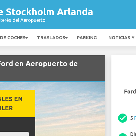
e Stockholm Arlanda
nterés del Aeropuerto
 DE COCHES
TRASLADOS
PARKING
NOTICIAS Y
 Ford en Aeropuerto de
Ford
BLES EN
ILER
check_circle
5
Di