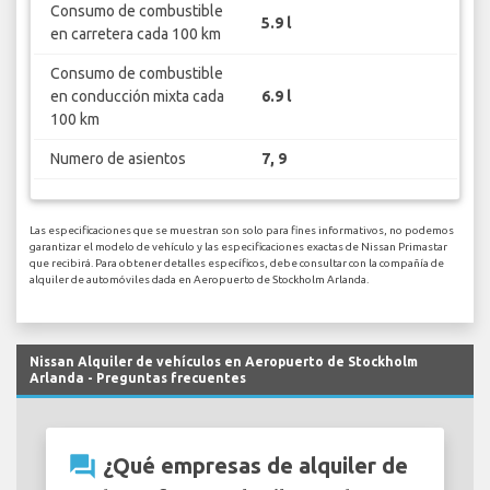
Consumo de combustible
5.9 l
en carretera cada 100 km
Consumo de combustible
en conducción mixta cada
6.9 l
100 km
Numero de asientos
7, 9
Las especificaciones que se muestran son solo para fines informativos, no podemos
garantizar el modelo de vehículo y las especificaciones exactas de Nissan Primastar
que recibirá. Para obtener detalles específicos, debe consultar con la compañía de
alquiler de automóviles dada en Aeropuerto de Stockholm Arlanda.
Nissan Alquiler de vehículos en Aeropuerto de Stockholm
Arlanda - Preguntas frecuentes
question_answer
¿Qué empresas de alquiler de